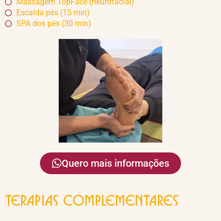
Massagem TopFace (neurofacial)
Escalda pés (15 min)
SPA dos pés (30 min)
Quero mais informações
Terapias Complementares