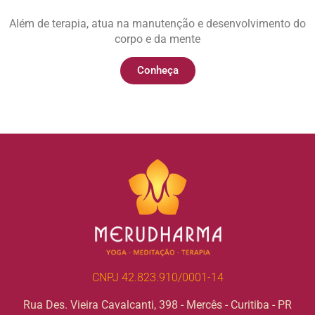
Além de terapia, atua na manutenção e desenvolvimento do
corpo e da mente
Conheça
CNPJ 42.823.910/0001-14
Rua Des. Vieira Cavalcanti, 398 - Mercês - Curitiba - PR